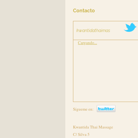
Contacto
kwantidathaimas
Cargando...
Sígueme en:
Kwantida Thai Massage
C/ Silva 5