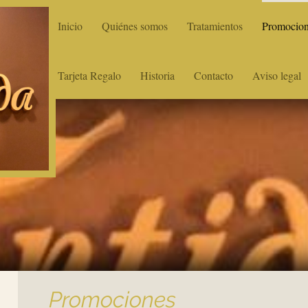
Inicio
Quiénes somos
Tratamientos
Promocio
Tarjeta Regalo
Historia
Contacto
Aviso legal
Promociones