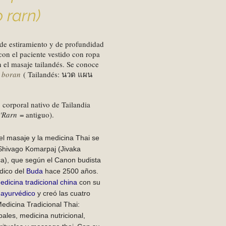
 rarn)
 de estiramiento y de profundidad
 con el paciente vestido con ropa
 el masaje tailandés. Se conoce
 boran
( Tailandés: นวด แผน
 corporal nativo de Tailandia
'Rarn
= antiguo).
el masaje y la medicina Thai se
Shivago Komarpaj (Jivaka
), que según el Canon budista
édico del
Buda
hace 2500 años.
edicina tradicional china
con su
o
ayurvédico
y creó las cuatro
edicina Tradicional Thai:
ales, medicina nutricional,