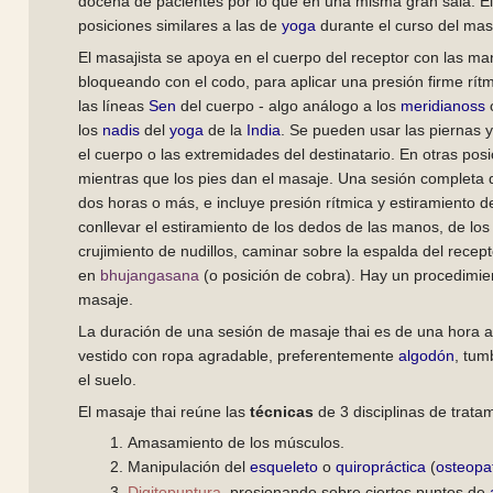
docena de pacientes por lo que en una misma gran sala. E
posiciones similares a las de
yoga
durante el curso del mas
El masajista se apoya en el cuerpo del receptor con las ma
bloqueando con el codo, para aplicar una presión firme rít
las líneas
Sen
del cuerpo - algo análogo a los
meridianoss
o
los
nadis
del
yoga
de la
India
. Se pueden usar las piernas y 
el cuerpo o las extremidades del destinatario. En otras posi
mientras que los pies dan el masaje. Una sesión completa 
dos horas o más, e incluye presión rítmica y estiramiento d
conllevar el estiramiento de los dedos de las manos, de los 
crujimiento de nudillos, caminar sobre la espalda del recepto
en
bhujangasana
(o posición de cobra). Hay un procedimien
masaje.
La duración de una sesión de masaje thai es de una hora a 
vestido con ropa agradable, preferentemente
algodón
, tu
el suelo.
El masaje thai reúne las
técnicas
de 3 disciplinas de tratam
Amasamiento de los músculos.
Manipulación del
esqueleto
o
quiropráctica
(
osteopa
Digitopuntura
, presionando sobre ciertos puntos de