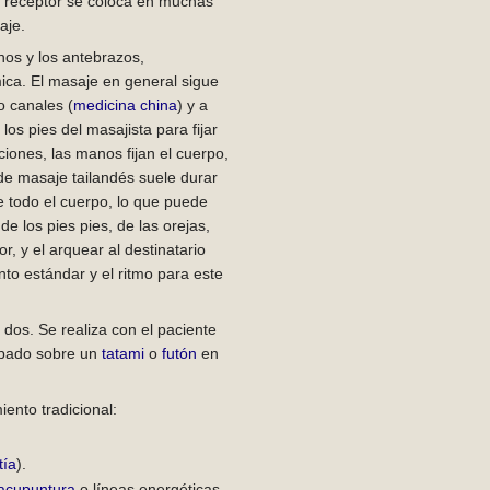
l receptor se coloca en muchas
aje.
nos y los antebrazos,
mica. El masaje en general sigue
 canales (
medicina china
) y a
los pies del masajista para fijar
ciones, las manos fijan el cuerpo,
de masaje tailandés suele durar
e todo el cuerpo, lo que puede
de los pies pies, de las orejas,
r, y el arquear al destinatario
to estándar y el ritmo para este
dos. Se realiza con el paciente
mbado sobre un
tatami
o
futón
en
iento tradicional:
tía
).
acupuntura
o líneas energéticas.