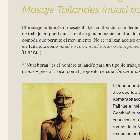
Masaje Tailandés (nuad bo
masaje tailandés
El
o
masaje thai,es un tipo de tratamiento
de trabajo corporal que se realiza generalmente en el suelo,
cómoda que permite el movimiento. No se utilizan aceites en
en Tailandia como
nuad bo rarn
,
nuad boran
o
nuat phaen
โบราณ. )
*
"Nuat boran" es el nombre tailandés para un tipo de trabajo
(
nuat
= presión, tocar con el propósito de curar
boran
o
bo
El fundador d
dice que fue 
Komarabhacca
Pali fue el m
Combinó la
m
conocimient
ramas de la M
remedios herb