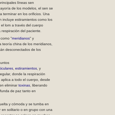
principales líneas sen
mayoría de los modelos, el sen se
a terminar en los orificios. Una
n incluye estiramientos como los
el lom a través del cuerpo
respiración del paciente.
 como "
meridianos
" y
la teoría china de los meridianos,
stán desconectados de los
puntos
ticulares
,
estiramientos
, y
egular, donde la respiración
 aplica a todo el cuerpo, desde
 en eliminar
toxinas
, liberando
funda de paz tanto en
suelta y cómoda y se tumba en
 en solitario o en grupo con una