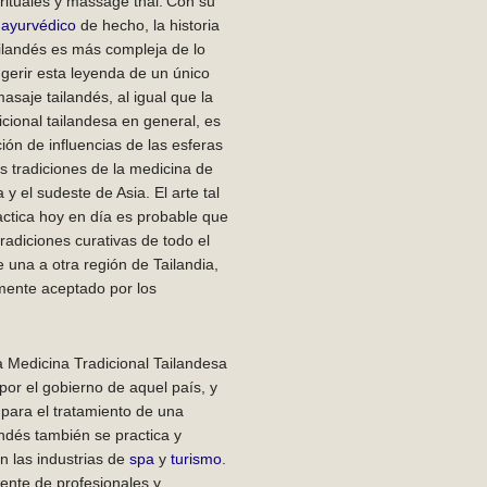
irituales y massage thai.
Con su
o
ayurvédico
de hecho, la historia
ilandés es más compleja de lo
gerir esta leyenda de un único
asaje tailandés, al igual que la
icional tailandesa en general, es
ón de influencias de las esferas
as tradiciones de la medicina de
a y el sudeste de Asia.
El arte tal
ctica hoy en día es probable que
tradiciones curativas de todo el
e una a otra región de Tailandia,
lmente aceptado por los
a Medicina Tradicional Tailandesa
or el gobierno de aquel país, y
para el tratamiento de una
andés también se practica y
n las industrias de
spa
y
turismo
.
ente de profesionales y