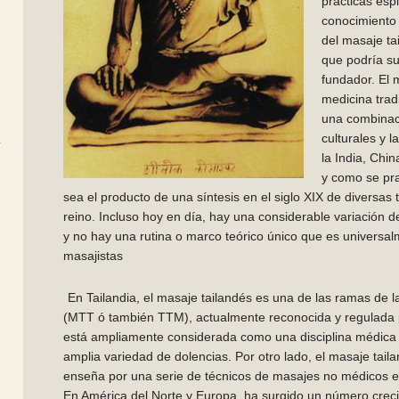
prácticas esp
conocimient
del masaje ta
que podría su
fundador. El m
medicina trad
una combinaci
culturales y l
la India, Chin
y como se pra
sea el producto de una síntesis en el siglo XIX de diversas 
reino. Incluso hoy en día, hay una considerable variación d
y no hay una rutina o marco teórico único que es universa
masajistas
En Tailandia, el masaje tailandés es una de las ramas de l
(MTT ó también TTM), actualmente reconocida y regulada p
está ampliamente considerada como una disciplina médica 
amplia variedad de dolencias. Por otro lado, el masaje tail
enseña por una serie de técnicos de masajes no médicos e
En América del Norte y Europa, ha surgido un número creci