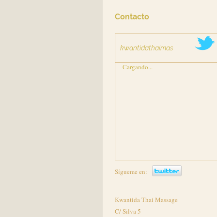
Contacto
kwantidathaimas
Cargando...
Sígueme en:
Kwantida Thai Massage
C/ Silva 5