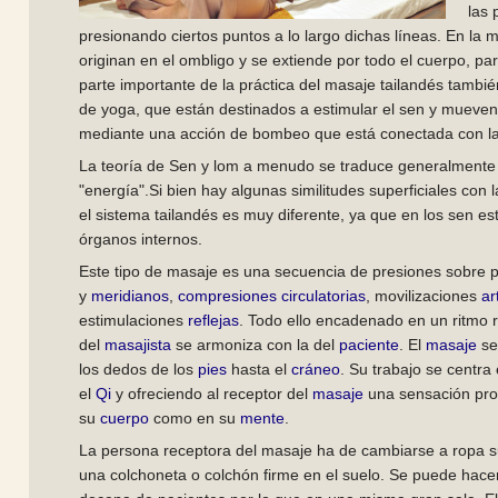
las 
presionando ciertos puntos a lo largo dichas líneas. En la 
originan en el ombligo y se extiende por todo el cuerpo, par
parte importante de la práctica del masaje tailandés tambié
de yoga, que están destinados a estimular el sen y mueven 
mediante una acción de bombeo que está conectada con la 
La teoría de Sen y lom a menudo se traduce generalmente
"energía".Si bien hay algunas similitudes superficiales con 
el sistema tailandés es muy diferente, ya que en los sen e
órganos internos.
Este tipo de masaje es una secuencia de presiones sobre 
y
meridianos
,
compresiones circulatorias
, movilizaciones
ar
estimulaciones
reflejas
. Todo ello encadenado en un ritmo r
del
masajista
se armoniza con la del
paciente
. El
masaje
se
los dedos de los
pies
hasta el
cráneo
. Su trabajo se centra
el
Qi
y ofreciendo al receptor del
masaje
una sensación pro
su
cuerpo
como en su
mente
.
La persona receptora del masaje ha de cambiarse a ropa 
una colchoneta o colchón firme en el suelo. Se puede hacer