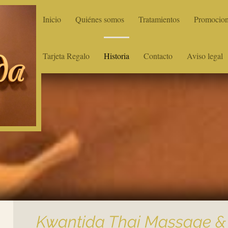
Inicio
Quiénes somos
Tratamientos
Promocio
Tarjeta Regalo
Historia
Contacto
Aviso legal
Kwantida Thai Massage & 