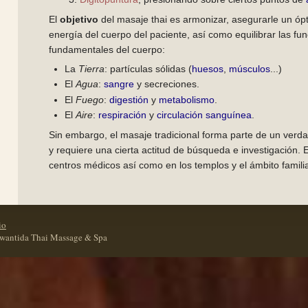
El
objetivo
del masaje thai es armonizar, asegurarle un ópti
energía del cuerpo del paciente, así como equilibrar las fu
fundamentales del cuerpo:
La
Tierra
: partículas sólidas (
huesos
,
músculos
...)
El
Agua
:
sangre
y secreciones.
El
Fuego
:
digestión
y
metabolismo
.
El
Aire
:
respiración
y
circulación sanguínea
.
Sin embargo, el masaje tradicional forma parte de un verda
y requiere una cierta actitud de búsqueda e investigación. E
centros médicos así como en los templos y el ámbito familia
io
Kwantida Thai Massage & Spa